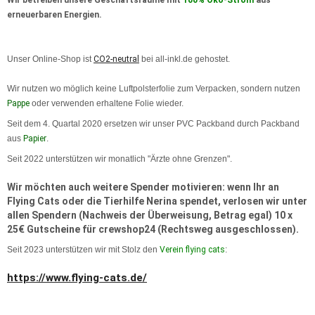
Wir betreiben unsere Geschäftsräume mit
100% Öko-Strom
aus
erneuerbaren Energien.
Unser Online-Shop ist
CO2-neutral
bei all-inkl.de gehostet.
Wir nutzen wo möglich keine Luftpolsterfolie zum Verpacken, sondern nutzen
Pappe
oder verwenden erhaltene Folie wieder.
Seit dem 4. Quartal 2020 ersetzen wir unser PVC Packband durch Packband
aus
Papier
.
Seit 2022 unterstützen wir monatlich "Ärzte ohne Grenzen".
Wir möchten auch weitere Spender motivieren: wenn Ihr an
Flying Cats oder die Tierhilfe Nerina spendet, verlosen wir unter
allen Spendern (Nachweis der Überweisung, Betrag egal) 10 x
25€ Gutscheine für crewshop24 (Rechtsweg ausgeschlossen).
Seit 2023 unterstützen wir mit Stolz den
Verein flying cats
:
https://www.flying-cats.de/