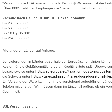
*Versand in die USA: wieder möglich. Bis 800$ Warenwert ist die Einfuh
Über 800$ zahlt der Empfänger die Steuern und Gebühren vor Ort. In
Versand nach UK und CH mit DHL Paket Economy:
bis 2 kg: 25.00€
bis 5 kg: 30.00€
Bis 10 kg: 35.00€
bis 25kg: 55.00€
Alle anderen Länder auf Anfrage.
Bei Lieferungen in Länder außerhalb der Europäischen Union können im
Kosten für die Geldübermittlung durch Kreditinstitute (z.B. Überwei
beispielsweise unter
http://ec.europa.eu/taxation_customs/custo
die Schweiz unter
http://xtares.admin.ch/tares/login/loginFormFiller
Ein Versand der Ware kann nur in die vorstehend aufgeführten Länder
Telefon mit uns auf. Wir müssen dann im Einzelfall prüfen, ob ein Ve
übermittelt.
SSL Verschlüsselung