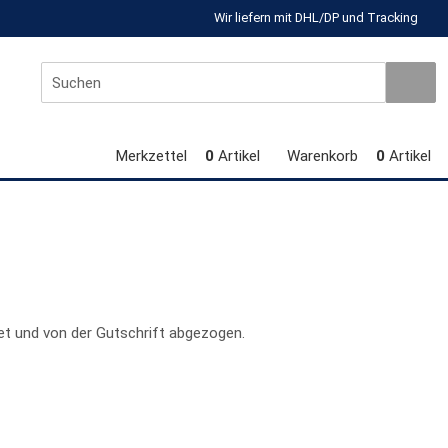
Wir liefern mit DHL/DP und Tracking
Merkzettel
0
Artikel
Warenkorb
0
Artikel
et und von der Gutschrift abgezogen.