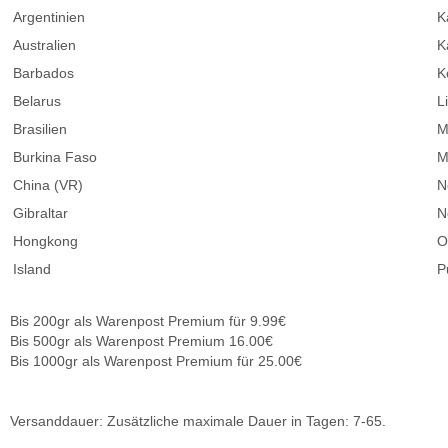
Argentinien
K
Australien
K
Barbados
K
Belarus
L
Brasilien
M
Burkina Faso
M
China (VR)
N
Gibraltar
N
Hongkong
O
Island
P
Bis 200gr als Warenpost Premium für 9.99€
Bis 500gr als Warenpost Premium 16.00€
Bis 1000gr als Warenpost Premium für 25.00€
Versanddauer: Zusätzliche maximale Dauer in Tagen: 7-65.