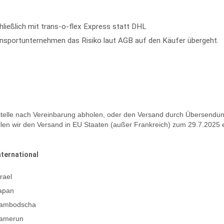
ließlich mit trans-o-flex Express statt DHL
nsportunternehmen das Risiko laut AGB auf den Käufer übergeht.
elle nach Vereinbarung abholen, oder den Versand durch Übersendung
len wir den Versand in EU Staaten (außer Frankreich) zum 29.7.2025 e
nternational
srael
apan
ambodscha
amerun