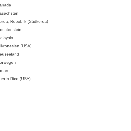
anada
asachstan
orea, Republik (Südkorea)
iechtenstein
alaysia
ikronesien (USA)
euseeland
orwegen
man
uerto Rico (USA)