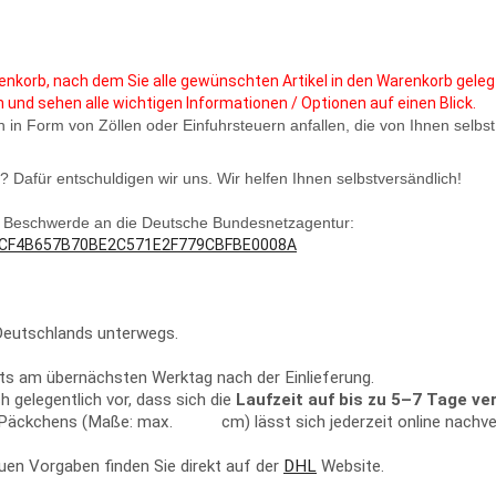
enkorb, nach dem Sie alle gewünschten Artikel in den Warenkorb geleg
und sehen alle wichtigen Informationen / Optionen auf einen Blick.
in Form von Zöllen oder Einfuhrsteuern anfallen, die von Ihnen selbst
? Dafür entschuldigen wir uns. Wir helfen Ihnen selbstversändlich!
iner Beschwerde an die Deutsche Bundesnetzagentur:
7773CF4B657B70BE2C571E2F779CBFBE0008A
Deutschlands unterwegs.
ts am übernächsten Werktag nach der Einlieferung.
elegentlich vor, dass sich die
Laufzeit auf bis zu 5–7 Tage ve
n Päckchens (Maße: max.
cm) lässt sich jederzeit online nachve
uen Vorgaben finden Sie direkt auf der
DHL
Website.