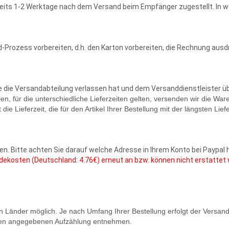
reits 1-2 Werktage nach dem Versand beim Empfänger zugestellt. In wen
-Prozess vorbereiten, d.h. den Karton vorbereiten, die Rechnung ausdr
re die Versandabteilung verlassen hat und dem Versanddienstleister ü
en, für die unterschiedliche Lieferzeiten gelten, versenden wir die Wa
 Lieferzeit, die für den Artikel Ihrer Bestellung mit der längsten Liefer
. Bitte achten Sie darauf welche Adresse in Ihrem Konto bei Paypal hi
dekosten (Deutschland: 4.76€) erneut an bzw. können nicht erstatt
n Länder möglich. Je nach Umfang Ihrer Bestellung erfolgt der Versan
unten angegebenen Aufzählung entnehmen.