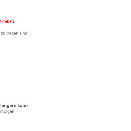
t haben.
 zu tragen sind.
rlängern kann
.
rfolgen.