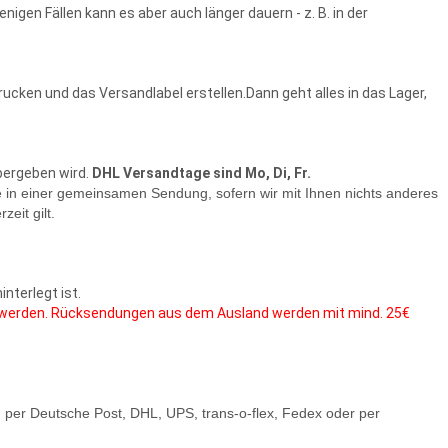
igen Fällen kann es aber auch länger dauern - z. B. in der
ucken und das Versandlabel erstellen.Dann geht alles in das Lager,
bergeben wird.
DHL Versandtage sind Mo, Di, Fr.
re in einer gemeinsamen Sendung, sofern wir mit Ihnen nichts anderes
zeit gilt.
nterlegt ist.
et werden. Rücksendungen aus dem Ausland werden mit mind. 25€
d per Deutsche Post, DHL, UPS, trans-o-flex, Fedex oder per