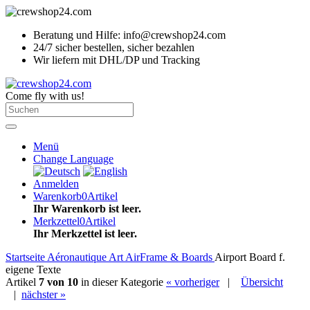
Beratung und Hilfe: info@crewshop24.com
24/7 sicher bestellen, sicher bezahlen
Wir liefern mit DHL/DP und Tracking
Come fly with us!
Menü
Change Language
Anmelden
Warenkorb
0
Artikel
Ihr Warenkorb ist leer.
Merkzettel
0
Artikel
Ihr Merkzettel ist leer.
Startseite
Aéronautique Art
AirFrame & Boards
Airport Board f.
eigene Texte
Artikel
7 von 10
in dieser Kategorie
« vorheriger
|
Übersicht
|
nächster »