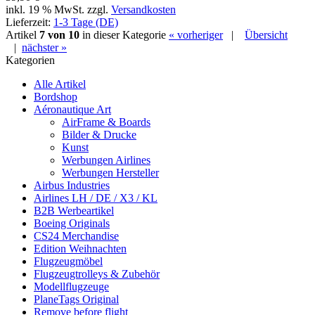
inkl. 19 % MwSt. zzgl.
Versandkosten
Lieferzeit:
1-3 Tage (DE)
Artikel
7 von 10
in dieser Kategorie
« vorheriger
|
Übersicht
|
nächster »
Kategorien
Alle Artikel
Bordshop
Aéronautique Art
AirFrame & Boards
Bilder & Drucke
Kunst
Werbungen Airlines
Werbungen Hersteller
Airbus Industries
Airlines LH / DE / X3 / KL
B2B Werbeartikel
Boeing Originals
CS24 Merchandise
Edition Weihnachten
Flugzeugmöbel
Flugzeugtrolleys & Zubehör
Modellflugzeuge
PlaneTags Original
Remove before flight