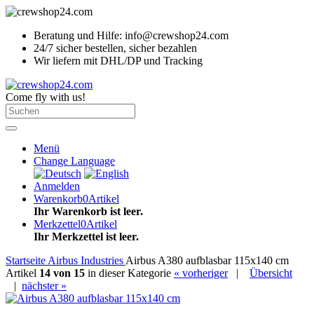
Beratung und Hilfe: info@crewshop24.com
24/7 sicher bestellen, sicher bezahlen
Wir liefern mit DHL/DP und Tracking
Come fly with us!
Menü
Change Language
Anmelden
Warenkorb
0
Artikel
Ihr Warenkorb ist leer.
Merkzettel
0
Artikel
Ihr Merkzettel ist leer.
Startseite
Airbus Industries
Airbus A380 aufblasbar 115x140 cm
Artikel
14 von 15
in dieser Kategorie
« vorheriger
|
Übersicht
|
nächster »