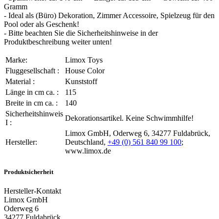
Gramm
- Ideal als (Büro) Dekoration, Zimmer Accessoire, Spielzeug für den
Pool oder als Geschenk!
- Bitte beachten Sie die Sicherheitshinweise in der
Produktbeschreibung weiter unten!
Marke:
Limox Toys
Fluggesellschaft :
House Color
Material :
Kunststoff
Länge in cm ca. :
115
Breite in cm ca. :
140
Sicherheitshinweis
Dekorationsartikel. Keine Schwimmhilfe!
I :
Limox GmbH, Oderweg 6, 34277 Fuldabrück,
Hersteller:
Deutschland,
+49 (0) 561 840 99 100
;
www.limox.de
Produktsicherheit
Hersteller-Kontakt
Limox GmbH
Oderweg 6
34277 Fuldabrück