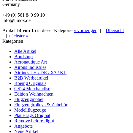
Germany
+49 (0) 561 840 99 10
info@limox.de
Artikel
14 von 15
in dieser Kategorie
« vorheriger
|
Übersicht
|
nächster »
Kategorien
Alle Artikel
Bordshop
Aéronautique Art
Airbus Industries
Airlines LH / DE / X3 / KL
B2B Werbeartikel
Boeing Originals
CS24 Merchandise
Edition Weihnachten
Flugzeugmöbel
Flugzeugtrolleys & Zubehör
Modellflugzeuge
PlaneTags Original
Remove before flight
Angebote
Neue Artikel