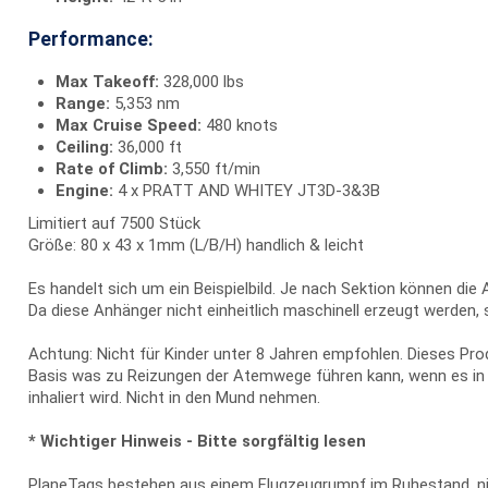
Performance:
Max Takeoff:
328,000 lbs
Range:
5,353 nm
Max Cruise Speed:
480 knots
Ceiling:
36,000 ft
Rate of Climb:
3,550 ft/min
Engine:
4 x PRATT AND WHITEY JT3D-3&3B
Limitiert auf 7500 Stück
Größe: 80 x 43 x 1mm (L/B/H) handlich & leicht
Es handelt sich um ein Beispielbild. Je nach Sektion können die
Da diese Anhänger nicht einheitlich maschinell erzeugt werden,
Achtung: Nicht für Kinder unter 8 Jahren empfohlen. Dieses Pr
Basis was zu Reizungen der Atemwege führen kann, wenn es 
inhaliert wird. Nicht in den Mund nehmen.
* Wichtiger Hinweis - Bitte sorgfältig lesen
PlaneTags bestehen aus einem Flugzeugrumpf im Ruhestand, nic