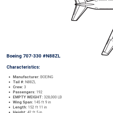
Boeing 707-330 #N88ZL
Characteristics:
Manufacturer:
BOEING
Tail #:
N88ZL
Crew:
3
Passengers:
192
EMPTY WEIGHT:
328,000 LB
Wing Span:
145 ft 9 in
Length:
152 ft 11 in
Height:
42 ft 5 in