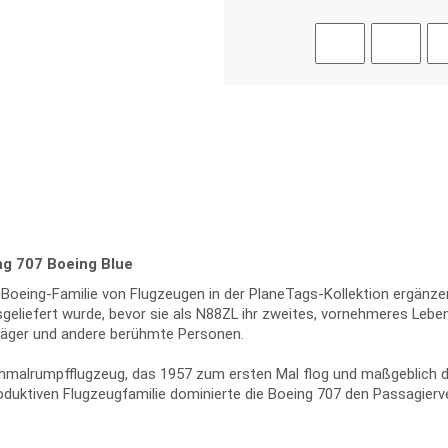
ng 707 Boeing Blue
re Boeing-Familie von Flugzeugen in der PlaneTags-Kollektion ergän
usgeliefert wurde, bevor sie als N88ZL ihr zweites, vornehmeres Lebe
räger und andere berühmte Personen.
chmalrumpfflugzeug, das 1957 zum ersten Mal flog und maßgeblich da
roduktiven Flugzeugfamilie dominierte die Boeing 707 den Passagierve