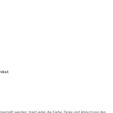
nikat
.
stellt werden, trägt jeder die Farbe, Dicke und Abnutzung des