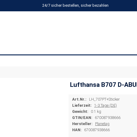
24/7 sicher bestellen, sicher bezahlen
Lufthansa B707 D-ABU
Art.Nr.:
LH_707PT+Sticker
Lieferzeit:
1-3 Tage (DE)
Gewicht:
0.1 kg
GTIN/EAN:
670087938666
Hersteller:
Planetag
HAN:
670087938666