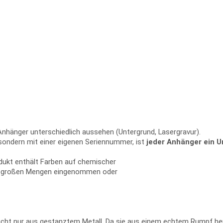
 Anhänger unterschiedlich aussehen (Untergrund, Lasergravur).
 sondern mit einer eigenen Seriennummer, ist
jeder Anhänger ein U
odukt enthält Farben auf chemischer
in großen Mengen eingenommen oder
ht nur aus gestanztem Metall. Da sie aus einem echtem Rumpf herge