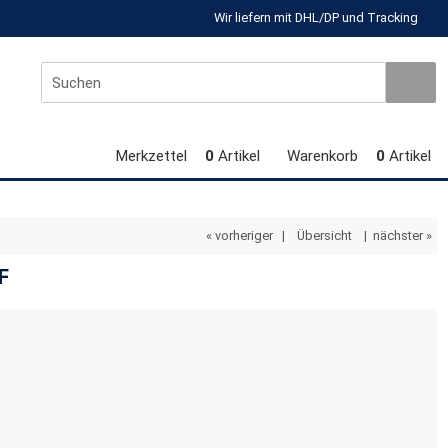
Wir liefern mit DHL/DP und Tracking
Merkzettel
0
Artikel
Warenkorb
0
Artikel
« vorheriger
|
Übersicht
|
nächster »
F