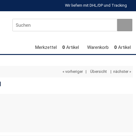
Wir liefern mit DHL/DP und Tracking
Merkzettel
0
Artikel
Warenkorb
0
Artikel
« vorheriger
|
Übersicht
|
nächster »
d