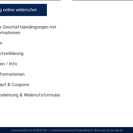
g online widerrufen
e Geschäftsbedingungen mit
rmationen
m
tzerklärung
n / Info
nformationen
lauf & Coupons
belehrung & Widerrufsformular
crewshop24.com © 2026 | ©
mod
ified eCommerce Shopsoftware
|
© design by karsta.de