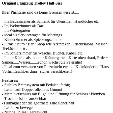
Original Flugzeug Trolley Half-Size
Ihrer Phantasie sind da keine Grenzen gesetzt.....
- Ins Badezimmer als Schrank für Utensilien, Handtücher etc.
- Im Wohnzimmer als Bar
- Im Wintergarten
- ideal als Servicewagen für Meetings
- Kinderzimmer als Spielzeugschrank
- Firma / Büro / Bar / Shop wie Arztpraxen, Friseursalons, Messen,
Teeküchen, etc.
- Im Schlafzimmer für Wäsche, Bücher, Kabel, etc.
- In der Küche als mobiler Kräutergarten: Kiste oben drauf, Erde +
Samen......Wasser........schon wächst die Petersilie!
- Ideal zum verstauen von Putzmitteln etc. bei Kleinkinder im Haus.
Vorhängeschloss dran - sicher verschlossen!
Features:
- Stabiles Bremssystem mit Pedalen, farbig
- Leichtlauf-Doppelrollen aus Gummi
- Metallverschluss mit Bügel und Öffnung für Schloss / Plomben
- Trockeneislade ausziehbar
-Türmagnet der die geöffnete Türe sicher hält
- Leicht zu bewegen
- Nur ca. 15 kg Leergewicht