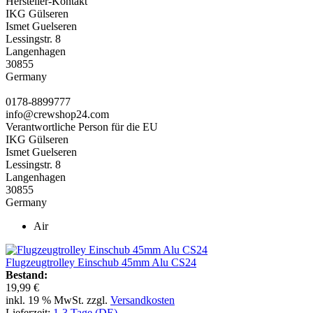
Hersteller-Kontakt
IKG Gülseren
Ismet Guelseren
Lessingstr. 8
Langenhagen
30855
Germany
0178-8899777
info@crewshop24.com
Verantwortliche Person für die EU
IKG Gülseren
Ismet Guelseren
Lessingstr. 8
Langenhagen
30855
Germany
Air
Flugzeugtrolley Einschub 45mm Alu CS24
Bestand:
19,99 €
inkl. 19 % MwSt. zzgl.
Versandkosten
Lieferzeit:
1-3 Tage (DE)