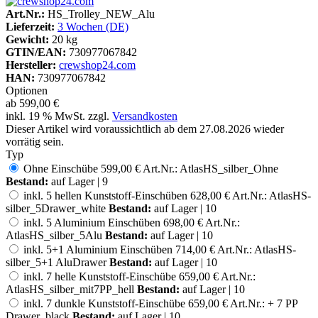
Art.Nr.:
HS_Trolley_NEW_Alu
Lieferzeit:
3 Wochen (DE)
Gewicht:
20 kg
GTIN/EAN:
730977067842
Hersteller:
crewshop24.com
HAN:
730977067842
Optionen
ab
599,00 €
inkl. 19 % MwSt. zzgl.
Versandkosten
Dieser Artikel wird voraussichtlich ab dem 27.08.2026 wieder
vorrätig sein.
Typ
Ohne Einschübe
599,00 €
Art.Nr.: AtlasHS_silber_Ohne
Bestand:
auf Lager | 9
inkl. 5 hellen Kunststoff-Einschüben
628,00 €
Art.Nr.: AtlasHS-
silber_5Drawer_white
Bestand:
auf Lager | 10
inkl. 5 Aluminium Einschüben
698,00 €
Art.Nr.:
AtlasHS_silber_5Alu
Bestand:
auf Lager | 10
inkl. 5+1 Aluminium Einschüben
714,00 €
Art.Nr.: AtlasHS-
silber_5+1 AluDrawer
Bestand:
auf Lager | 10
inkl. 7 helle Kunststoff-Einschübe
659,00 €
Art.Nr.:
AtlasHS_silber_mit7PP_hell
Bestand:
auf Lager | 10
inkl. 7 dunkle Kunststoff-Einschübe
659,00 €
Art.Nr.: + 7 PP
Drawer_black
Bestand:
auf Lager | 10