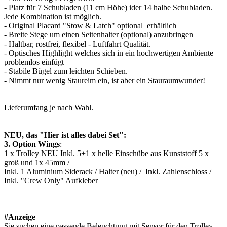
- Platz für 7 Schubladen (11 cm Höhe) ider 14 halbe Schubladen.
Jede Kombination ist möglich.
- Original Placard "Stow & Latch" optional erhältlich
- Breite Stege um einen Seitenhalter (optional) anzubringen
- Haltbar, rostfrei, flexibel - Luftfahrt Qualität.
- Optisches Highlight welches sich in ein hochwertigen Ambiente
problemlos einfügt
- Stabile Bügel zum leichten Schieben.
- Nimmt nur wenig Staureim ein, ist aber ein Stauraumwunder!
Lieferumfang je nach Wahl.
NEU, das "Hier ist alles dabei Set":
3. Option Wings
:
1 x Trolley NEU Inkl. 5+1 x helle Einschübe aus Kunststoff 5 x
groß und 1x 45mm /
Inkl. 1 Aluminium Siderack / Halter (neu) / Inkl. Zahlenschloss /
Inkl. "Crew Only" Aufkleber
#Anzeige
Sie suchen eine passende Beleuchtung mit Sensor für den Trolley,