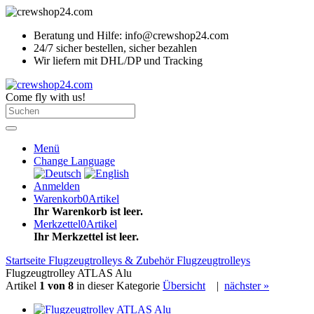
Beratung und Hilfe: info@crewshop24.com
24/7 sicher bestellen, sicher bezahlen
Wir liefern mit DHL/DP und Tracking
Come fly with us!
Menü
Change Language
Anmelden
Warenkorb
0
Artikel
Ihr Warenkorb ist leer.
Merkzettel
0
Artikel
Ihr Merkzettel ist leer.
Startseite
Flugzeugtrolleys & Zubehör
Flugzeugtrolleys
Flugzeugtrolley ATLAS Alu
Artikel
1 von 8
in dieser Kategorie
Übersicht
|
nächster »