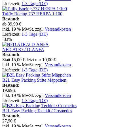
Lieferzeit:
1-3 Tage (DE)
Tuifly Boeing 737 HERPA 1:100
Bestand:
ab
39,90 €
inkl. 19 % MwSt. zzgl.
Versandkosten
Lieferzeit:
1-3 Tage (DE)
-33%
NFD ATR72 D-ANFA
Bestand:
Statt
15,00 €
Jetzt nur
10,00 €
inkl. 19 % MwSt. zzgl.
Versandkosten
Lieferzeit:
1-3 Tage (DE)
B2L Easy Packing Stifte Mäppchen
Bestand:
19,99 €
inkl. 19 % MwSt. zzgl.
Versandkosten
Lieferzeit:
1-3 Tage (DE)
B2L Easy Packing Techkit / Cosmetics
Bestand:
27,90 €
inkl. 19 % MwSt. zzgl.
Versandkosten