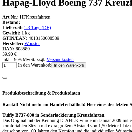
Hapag-Lloyd Boeing 737 Kreuzf
Art.Nr.:
HFKreuzfahrten
Bestand:
Lieferzeit:
1-3 Tage (DE)
Gewicht:
1 kg
GTIN/EAN:
4013150608589
Hersteller:
Wooster
HAN:
608589
39,90 €
inkl. 19 % MwSt. zzgl.
Versandkosten
In den Warenkorb
In den Warenkorb
Produktbeschreibung & Produktdaten
Rarität! Nicht mehr im Handel erhältlich! Hier eines der letzte
Tuifly B737-800 in Sonderlackierung Kreuzfahrten.
Das Original mit der Kennung D-AHLK wurde im Januar 2009 mit einer
komfortablen Sitzen mit extra großem Abstand von 1,50 Meter Platz
der schon vor 100 Jahren den Komfort und die individuellen Wünsche