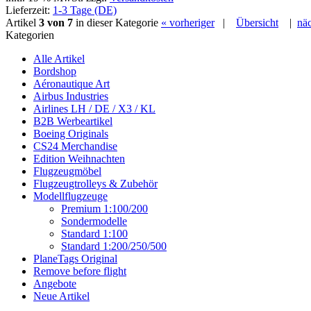
Lieferzeit:
1-3 Tage (DE)
Artikel
3 von 7
in dieser Kategorie
« vorheriger
|
Übersicht
|
näc
Kategorien
Alle Artikel
Bordshop
Aéronautique Art
Airbus Industries
Airlines LH / DE / X3 / KL
B2B Werbeartikel
Boeing Originals
CS24 Merchandise
Edition Weihnachten
Flugzeugmöbel
Flugzeugtrolleys & Zubehör
Modellflugzeuge
Premium 1:100/200
Sondermodelle
Standard 1:100
Standard 1:200/250/500
PlaneTags Original
Remove before flight
Angebote
Neue Artikel