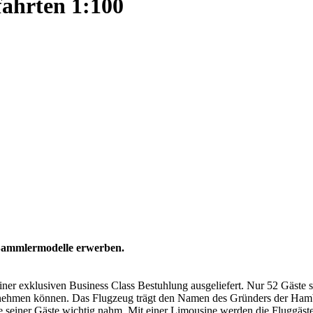
ahrten 1:100
n Sammlermodelle erwerben.
 exklusiven Business Class Bestuhlung ausgeliefert. Nur 52 Gäste si
 nehmen können. Das Flugzeug trägt den Namen des Gründers der Hambu
 seiner Gäste wichtig nahm. Mit einer Limousine werden die Fluggäst