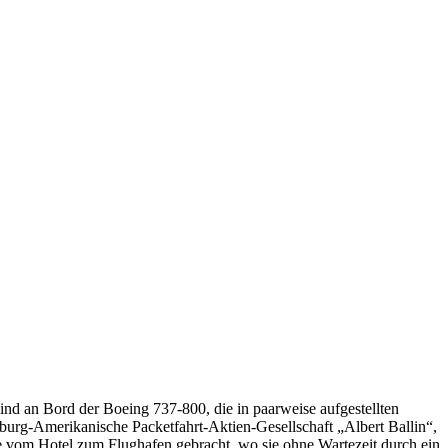
nd an Bord der Boeing 737-800, die in paarweise aufgestellten
rg-Amerikanische Packetfahrt-Aktien-Gesellschaft „Albert Ballin“,
e vom Hotel zum Flughafen gebracht, wo sie ohne Wartezeit durch ein