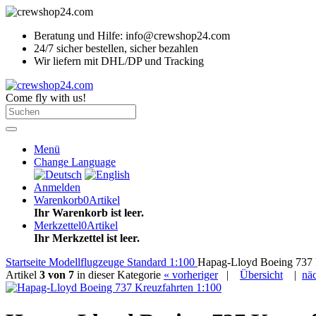
Beratung und Hilfe: info@crewshop24.com
24/7 sicher bestellen, sicher bezahlen
Wir liefern mit DHL/DP und Tracking
Come fly with us!
Menü
Change Language
Anmelden
Warenkorb
0
Artikel
Ihr Warenkorb ist leer.
Merkzettel
0
Artikel
Ihr Merkzettel ist leer.
Startseite
Modellflugzeuge
Standard 1:100
Hapag-Lloyd Boeing 737 
Artikel
3 von 7
in dieser Kategorie
« vorheriger
|
Übersicht
|
näc