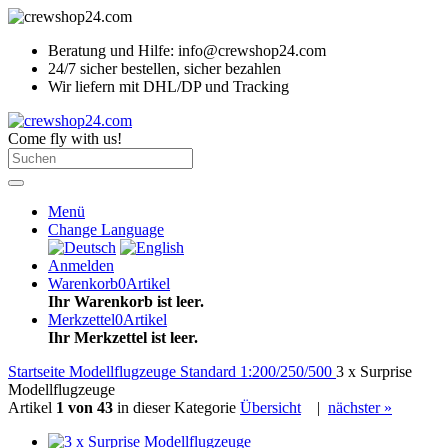
Beratung und Hilfe: info@crewshop24.com
24/7 sicher bestellen, sicher bezahlen
Wir liefern mit DHL/DP und Tracking
Come fly with us!
Menü
Change Language
Anmelden
Warenkorb
0
Artikel
Ihr Warenkorb ist leer.
Merkzettel
0
Artikel
Ihr Merkzettel ist leer.
Startseite
Modellflugzeuge
Standard 1:200/250/500
3 x Surprise
Modellflugzeuge
Artikel
1 von 43
in dieser Kategorie
Übersicht
|
nächster »