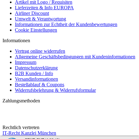
Artikel mit Logo / Requisiten
Lieferzeiten & Info EUROPA
Airliner Discount
Umwelt & Verantwortung
Informationen zur Echtheit der Kundenbewertungen
Cookie Einstellungen
Informationen
Vertrag online widerrufen
Allgemeine Geschäftsbedingungen mit Kundeninformationen
Impressum
Datenschutzerklärung
B2B Kunden / Info
Versandinformationen
Bestellablauf & Coupons
Widerrufsbelehrung & Widerrufsformular
Zahlungsmethoden
Rechtlich vertreten
IT-Recht Kanzlei München
crewshop24.com © 2026 | ©
mod
ified eCommerce Shopsoftware
|