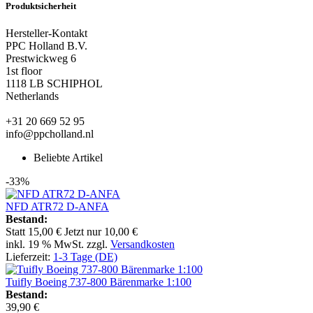
Produktsicherheit
Hersteller-Kontakt
PPC Holland B.V.
Prestwickweg 6
1st floor
1118 LB SCHIPHOL
Netherlands
+31 20 669 52 95
info@ppcholland.nl
Beliebte Artikel
-33%
NFD ATR72 D-ANFA
Bestand:
Statt
15,00 €
Jetzt nur
10,00 €
inkl. 19 % MwSt. zzgl.
Versandkosten
Lieferzeit:
1-3 Tage (DE)
Tuifly Boeing 737-800 Bärenmarke 1:100
Bestand:
39,90 €