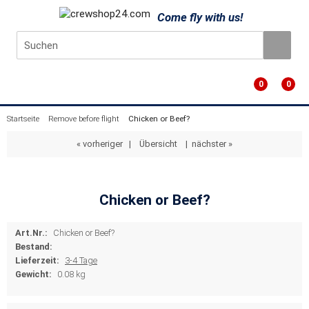
Come fly with us!
0
0
Startseite
Remove before flight
Chicken or Beef?
« vorheriger
|
Übersicht
|
nächster »
Chicken or Beef?
Art.Nr.:
Chicken or Beef?
Bestand:
Lieferzeit:
3-4 Tage
Gewicht:
0.08 kg