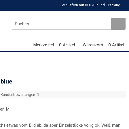
Wir liefern mit DHL/DP und Tracking
Merkzettel
0
Artikel
Warenkorb
0
Artikel
 blue
er Kundenbewertungen
en M.
cht etwas vom Bild ab, da aber Einzelstücke völlig ok. Weiß man