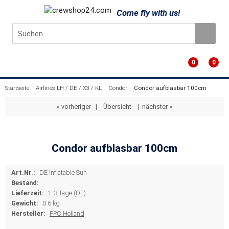
Come fly with us!
0
0
Startseite
Airlines LH / DE / X3 / KL
Condor
Condor aufblasbar 100cm
« vorheriger
|
Übersicht
|
nächster »
Condor aufblasbar 100cm
Art.Nr.:
DE Inflatable Sun
Bestand:
Lieferzeit:
1-3 Tage (DE)
Gewicht:
0.6 kg
Hersteller:
PPC Holland