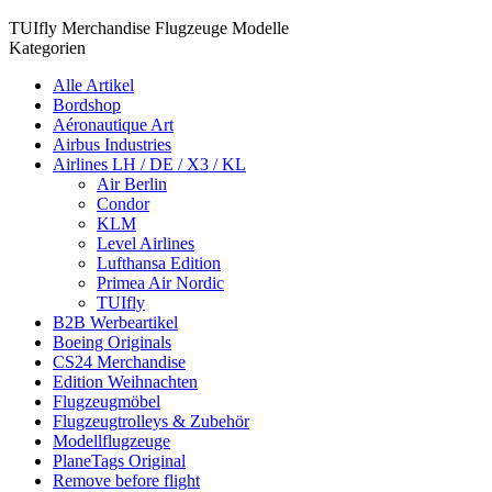
TUIfly Merchandise Flugzeuge Modelle
Kategorien
Alle Artikel
Bordshop
Aéronautique Art
Airbus Industries
Airlines LH / DE / X3 / KL
Air Berlin
Condor
KLM
Level Airlines
Lufthansa Edition
Primea Air Nordic
TUIfly
B2B Werbeartikel
Boeing Originals
CS24 Merchandise
Edition Weihnachten
Flugzeugmöbel
Flugzeugtrolleys & Zubehör
Modellflugzeuge
PlaneTags Original
Remove before flight