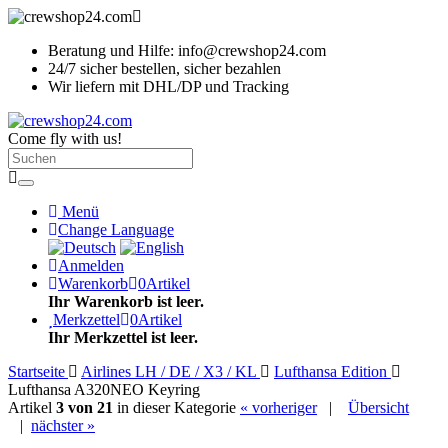
Beratung und Hilfe: info@crewshop24.com
24/7 sicher bestellen, sicher bezahlen
Wir liefern mit DHL/DP und Tracking
Come fly with us!
Menü
Change Language
Anmelden
Warenkorb
0
Artikel
Ihr Warenkorb ist leer.
Merkzettel
0
Artikel
Ihr Merkzettel ist leer.
Startseite
Airlines LH / DE / X3 / KL
Lufthansa Edition
Lufthansa A320NEO Keyring
Artikel
3 von 21
in dieser Kategorie
« vorheriger
|
Übersicht
|
nächster »