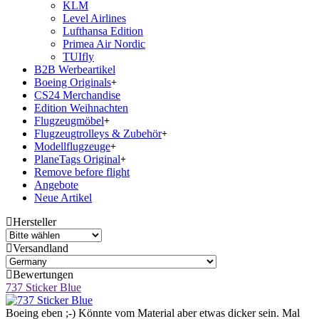
KLM
Level Airlines
Lufthansa Edition
Primea Air Nordic
TUIfly
B2B Werbeartikel
Boeing Originals
CS24 Merchandise
Edition Weihnachten
Flugzeugmöbel
Flugzeugtrolleys & Zubehör
Modellflugzeuge
PlaneTags Original
Remove before flight
Angebote
Neue Artikel
Hersteller
Versandland
Bewertungen
737 Sticker Blue
Boeing eben ;-) Könnte vom Material aber etwas dicker sein. Mal