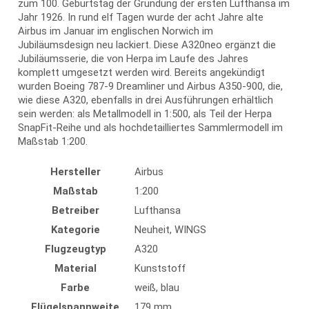
zum 100. Geburtstag der Gründung der ersten Lufthansa im
Jahr 1926. In rund elf Tagen wurde der acht Jahre alte
Airbus im Januar im englischen Norwich im
Jubiläumsdesign neu lackiert. Diese A320neo ergänzt die
Jubiläumsserie, die von Herpa im Laufe des Jahres
komplett umgesetzt werden wird. Bereits angekündigt
wurden Boeing 787-9 Dreamliner und Airbus A350-900, die,
wie diese A320, ebenfalls in drei Ausführungen erhältlich
sein werden: als Metallmodell in 1:500, als Teil der Herpa
SnapFit-Reihe und als hochdetailliertes Sammlermodell im
Maßstab 1:200.
Hersteller
Airbus
Maßstab
1:200
Betreiber
Lufthansa
Kategorie
Neuheit
, WINGS
Flugzeugtyp
A320
Material
Kunststoff
Farbe
weiß, blau
Flügelspannweite
179 mm