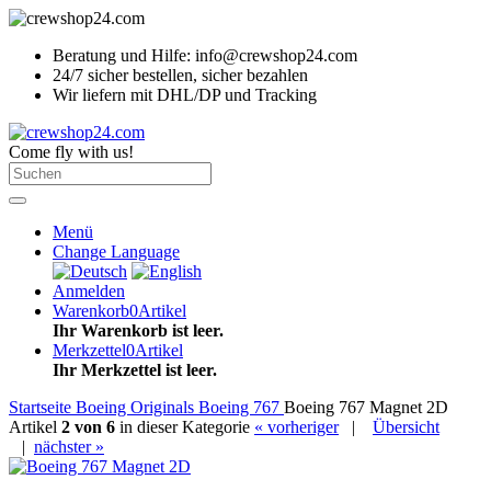
Beratung und Hilfe: info@crewshop24.com
24/7 sicher bestellen, sicher bezahlen
Wir liefern mit DHL/DP und Tracking
Come fly with us!
Menü
Change Language
Anmelden
Warenkorb
0
Artikel
Ihr Warenkorb ist leer.
Merkzettel
0
Artikel
Ihr Merkzettel ist leer.
Startseite
Boeing Originals
Boeing 767
Boeing 767 Magnet 2D
Artikel
2 von 6
in dieser Kategorie
« vorheriger
|
Übersicht
|
nächster »