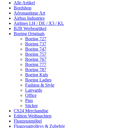
Alle Artikel
Bordshop
Aéronautique Art
Airbus Industries
Airlines LH / DE / X3 / KL
B2B Werbeartikel
Boeing Originals
Boeing 727
Boeing 737
Boeing 747
Boeing 757
Boeing 767
Boeing 777
Boeing 787
Boeing Kids
Boeing Ladies
Fashion & Style
Lanyards
Office
Pins
Sticker
CS24 Merchandise
Edition Weihnachten
Flugzeugmöbel
Flugzeugtrolleys & Zubehör