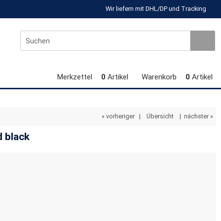
Wir liefern mit DHL/DP und Tracking
Merkzettel
0
Artikel
Warenkorb
0
Artikel
« vorheriger
|
Übersicht
|
nächster »
 black