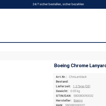
24/7 sicher bestellen, sicher bezahlen
Boeing Chrome Lanyard
Art.Nr.:
ChroLanblack
Bestand:
Lieferzeit:
1-3 Tage (DE)
Gewicht:
0.05 kg
GTIN/EAN:
580080090032
Hersteller:
Boeing
HAN:
580080090032