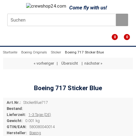
Come fly with us!
0
0
Startseite
Boeing Originals
Sticker
Boeing 717 Sticker Blue
« vorheriger
|
Übersicht
|
nächster »
Boeing 717 Sticker Blue
Art.Nr.:
StickerBlue717
Bestand:
Lieferzeit:
1-3 Tage (DE)
Gewicht:
0.001 kg
GTIN/EAN:
580080040014
Hersteller:
Boeing