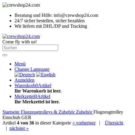
Beratung und Hilfe: info@crewshop24.com
24/7 sicher bestellen, sicher bezahlen
Wir liefern mit DHL/DP und Tracking
Come fly with us!
Menü
Change Language
Anmelden
Warenkorb
0
Artikel
Ihr Warenkorb ist leer.
Merkzettel
0
Artikel
Ihr Merkzettel ist leer.
Startseite
Flugzeugtrolleys & Zubehör
Zubehör
Flugzeugtrolley
Einschub GER
Artikel
4 von 36
in dieser Kategorie
« vorheriger
|
Übersicht
|
nächster »