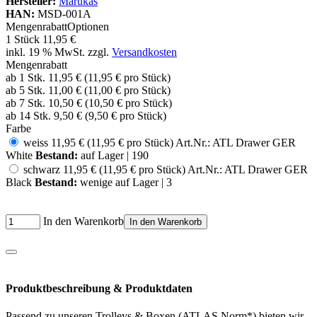
Hersteller:
Marukas
HAN:
MSD-001A
Mengenrabatt
Optionen
1 Stück
11,95 €
inkl. 19 % MwSt. zzgl.
Versandkosten
Mengenrabatt
ab 1 Stk.
11,95 €
(11,95 € pro Stück)
ab 5 Stk.
11,00 €
(11,00 € pro Stück)
ab 7 Stk.
10,50 €
(10,50 € pro Stück)
ab 14 Stk.
9,50 €
(9,50 € pro Stück)
Farbe
weiss
11,95 €
(11,95 € pro Stück)
Art.Nr.: ATL Drawer GER
White
Bestand:
auf Lager | 190
schwarz
11,95 €
(11,95 € pro Stück)
Art.Nr.: ATL Drawer GER
Black
Bestand:
wenige auf Lager | 3
In den Warenkorb
In den Warenkorb
Produktbeschreibung & Produktdaten
Passend zu unseren Trolleys & Boxen (ATLAS Norm*) bieten wir