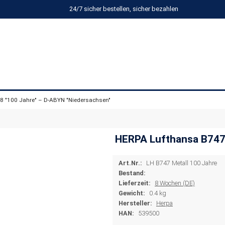
24/7 sicher bestellen, sicher bezahlen
 "100 Jahre" – D-ABYN "Niedersachsen"
HERPA Lufthansa B747-
Art.Nr.:
LH B747 Metall 100 Jahre
Bestand:
Lieferzeit:
8 Wochen (DE)
Gewicht:
0.4 kg
Hersteller:
Herpa
HAN:
539500