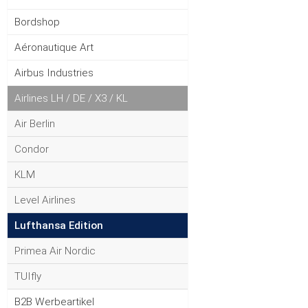
Bordshop
Aéronautique Art
Airbus Industries
Airlines LH / DE / X3 / KL
Air Berlin
Condor
KLM
Level Airlines
Lufthansa Edition
Primea Air Nordic
TUIfly
B2B Werbeartikel