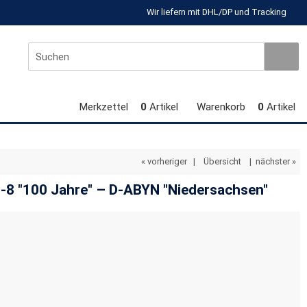
Wir liefern mit DHL/DP und Tracking
Merkzettel
0
Artikel
Warenkorb
0
Artikel
« vorheriger
|
Übersicht
|
nächster »
8 "100 Jahre" – D-ABYN "Niedersachsen"