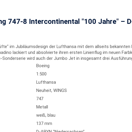
g 747-8 Intercontinental "100 Jahre" – 
Lüfte" im Jubiläumsdesign der Lufthansa mit dem allseits bekannten
ino lackiert und absolvierte ihren ersten Linienflug im neuen Farb
re-Sonderserie wird auch der Jumbo Jet in insgesamt drei Ausführun
Boeing
1:500
Lufthansa
Neuheit
, WINGS
747
Metall
weiß, blau
137 mm
D-ABYN "Niedersachsen"